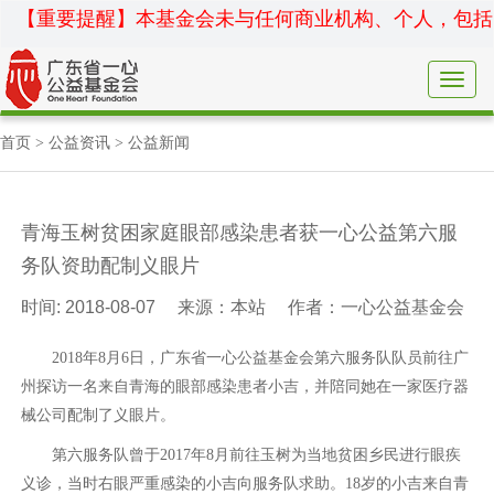
【重要提醒】本基金会未与任何商业机构、个人，包括“康佳”
Toggle
navigat
首页
>
公益资讯
>
公益新闻
青海玉树贫困家庭眼部感染患者获一心公益第六服
务队资助配制义眼片
时间: 2018-08-07
来源：
本站
作者：
一心公益基金会
2018年8月6日，广东省一心公益基金会第六服务队队员前往广
州探访一名来自青海的眼部感染患者小吉，并陪同她在一家医疗器
械公司配制了义眼片。
第六服务队曾于2017年8月前往玉树为当地贫困乡民进行眼疾
义诊，当时右眼严重感染的小吉向服务队求助。18岁的小吉来自青