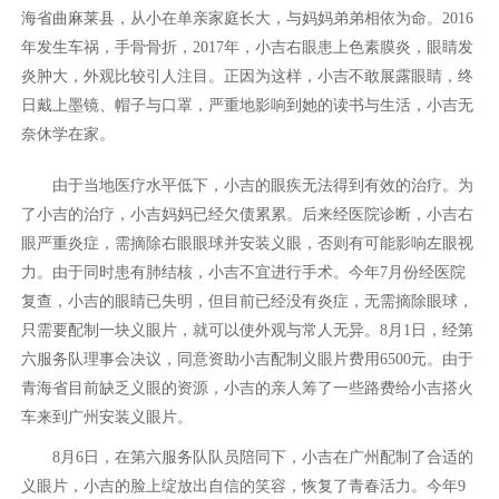
海省曲麻莱县，从小在单亲家庭长大，与妈妈弟弟相依为命。2016
年发生车祸，手骨骨折，2017年，小吉右眼患上色素膜炎，眼睛发
炎肿大，外观比较引人注目。正因为这样，小吉不敢展露眼睛，终
日戴上墨镜、帽子与口罩，严重地影响到她的读书与生活，小吉无
奈休学在家。
由于当地医疗水平低下，小吉的眼疾无法得到有效的治疗。为
了小吉的治疗，小吉妈妈已经欠债累累。后来经医院诊断，小吉右
眼严重炎症，需摘除右眼眼球并安装义眼，否则有可能影响左眼视
力。由于同时患有肺结核，小吉不宜进行手术。今年7月份经医院
复查，小吉的眼睛已失明，但目前已经没有炎症，无需摘除眼球，
只需要配制一块义眼片，就可以使外观与常人无异。8月1日，经第
六服务队理事会决议，同意资助小吉配制义眼片费用6500元。由于
青海省目前缺乏义眼的资源，小吉的亲人筹了一些路费给小吉搭火
车来到广州安装义眼片。
8月6日，在第六服务队队员陪同下，小吉在广州配制了合适的
义眼片，小吉的脸上绽放出自信的笑容，恢复了青春活力。今年9